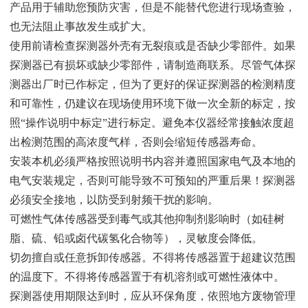
产
品用于辅助您预防灾害，但是不能替代您进行现场查验，
也无法阻
止事故发生或扩大。
使用前请检查探测器外壳有无裂痕或是否缺少零部件。如果
探
测器已有损坏或缺少零部件，请制造商联系。尽管气体探
测器出厂
时已作标定，但为了更好的保证探测器的检测精度
和可靠性，仍建
议在现场使用环境下做一次全新的标定，按
照“操作说明中标定”
进行标定。避免本仪器经常接触浓度超
出检测范围的高浓度气样，
否则会缩短传感器寿命。
安装本机必须严格按照说明书内容并遵照国家电气及本地的
电
气安装规定，否则可能导致不可预知的严重后果！探测器
必须安全
接地，以防受到射频干扰的影响。
可燃性气体传感器受到毒气或其他抑制剂影响时（如硅树
脂、
硫、铅或卤代碳氢化合物等），灵敏度会降低。
切勿擅自或任意拆卸传感器。不得将传感器置于超建议范围
的
温度下。不得将传感器置于有机溶剂或可燃性液体中。
探测器使用期限达到时，应从环保角度，依照地方废物管理