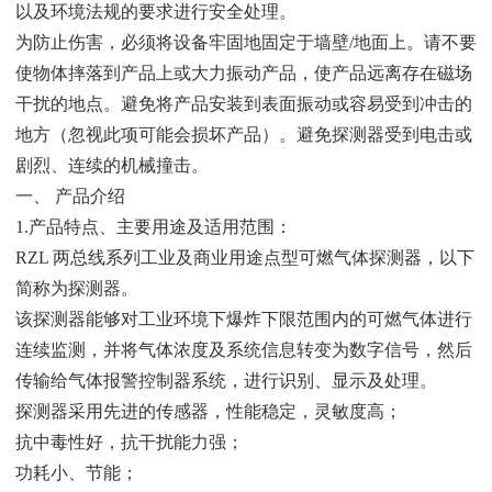
以
及环境法规的要求进行安全处理。
为防止伤害，必须将设备牢固地固定于墙壁/地面上。请不要
使
物体摔落到产品上或大力振动产品，使产品远离存在磁场
干扰的地
点。避免将产品安装到表面振动或容易受到冲击的
地方（忽视此项
可能会损坏产品）。避免探测器受到电击或
剧烈、连续的机械撞击。
一、 产品介绍
1.产品特点、主要用途及适用范围：
RZL 两总线系列工业及商业用途点型可燃气体探测器，以下
简
称为探测器。
该探测器能够对工业环境下爆炸下限范围内的可燃气体进行
连
续监测，并将气体浓度及系统信息转变为数字信号，然后
传输给气
体报警控制器系统，进行识别、显示及处理。
探测器采用先进的传感器，性能稳定，灵敏度高；
抗中毒性好，抗干扰能力强；
功耗小、节能；