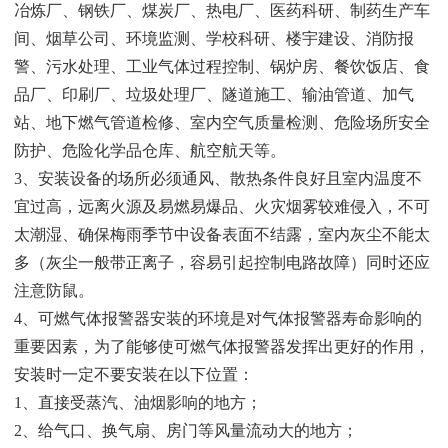
冶炼
厂、钢铁厂、煤炭厂、热电厂、医药科研、制药生产车
间、烟草公
司、环境监测、学校科研、楼宇建设、消防报
警、污水处理、工业
气体过程控制、锅炉房、餐饮饭店、食
品厂、印刷厂、垃圾处理厂、
隧道施工、输油管道、加气
站、地下燃气管道检修、室内空气质量
检测、危险场所安全
防护、危险化学品仓库、航空航天等。
3、安装设备的场所必须通风、散热条件良好且室内温度不
宜过
高，远离火源及易燃易爆品、火灾烟雾较难侵入，不可
太潮湿、确
保梅雨季节中设备表面不结露，室内灰尘不能太
多（灰尘一般带正
离子，容易引起控制电路故障）同时还应
注意防鼠。
4、可燃气体报警器安装的环境是对气体报警器寿命影响的
重要
因素，为了能够使可燃气体报警器发挥出更好的作用，
安装时一定
不要安装在以下位置：
1、直接受蒸汽、油烟影响的地方；
2、给气口、换气扇、房门等风量流动大的地方；