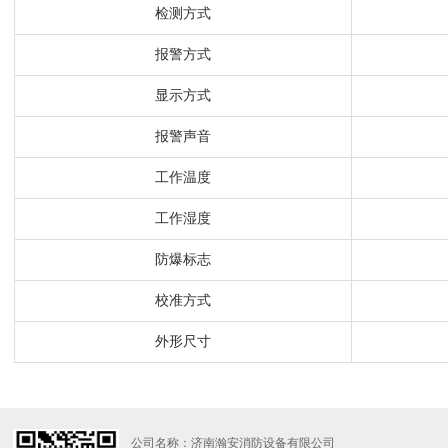
检测方式
报警方式
显示方式
报警声音
工作温度
工作湿度
防爆标志
校准方式
外形尺寸
公司名称：济南瀚安消防设备有限公司