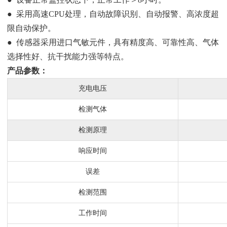
● 采用高速CPU处理，自动故障识别、自动报警、高浓度超
限自动保护。
● 传感器采用进口气敏元件，具有精度高、可靠性高、气体
选择性好、抗干扰能力强等特点。
产品参数：
充电电压
检测气体
检测原理
响应时间
误差
检测范围
工作时间