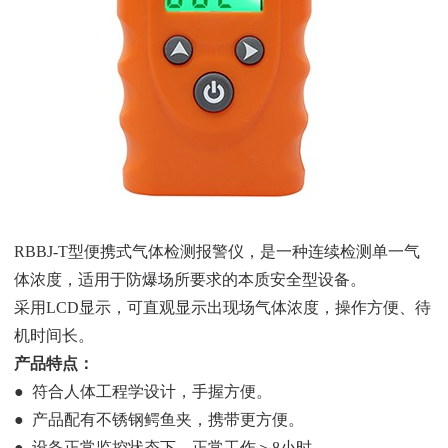
RBBJ-T型便携式气体检测报警仪，是一种连续检测单一气
体浓度，适用于防爆场所要求的本质安全型设备。
采用LCD显示，可直观显示出现场气体浓度，操作方便、待
机时间长。
产品特点：
● 符合人体工程学设计，手握方便。
● 产品配有不锈钢鳄鱼夹，携带更方便。
● 设备正常监控状态下，正常工作＞8小时。